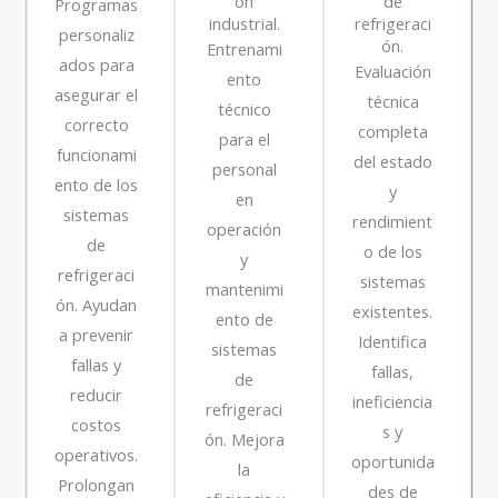
ón
de
Programas
industrial.
refrigeraci
personaliz
ón.
Entrenami
ados para
Evaluación
ento
asegurar el
técnica
técnico
correcto
completa
para el
funcionami
del estado
personal
ento de los
y
en
sistemas
rendimient
operación
de
o de los
y
refrigeraci
sistemas
mantenimi
ón. Ayudan
existentes.
ento de
a prevenir
Identifica
sistemas
fallas y
fallas,
de
reducir
ineficiencia
refrigeraci
costos
s y
ón. Mejora
operativos.
oportunida
la
Prolongan
des de