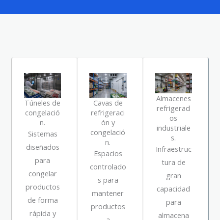
Almacenes
Túneles de
Cavas de
refrigerad
congelació
refrigeraci
os
n.
ón y
industriale
congelació
Sistemas
s.
n.
diseñados
Infraestruc
Espacios
para
tura de
controlado
congelar
gran
s para
productos
capacidad
mantener
de forma
para
productos
rápida y
almacena
a